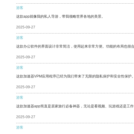
游客
这款app就像我的私人导游，带我领略世界各地的美景。
2025-09-27
游客
这款办公软件的界面设计非常简洁，使用起来非常方便。功能的布局也很
2025-09-27
游客
这款加速器VPM应用程序已经为我们带来了无限的隐私保护和安全性保护
2025-09-27
游客
这款加速器app简直是居家旅行必备神器，无论是看视频、玩游戏还是工
2025-09-27
游客