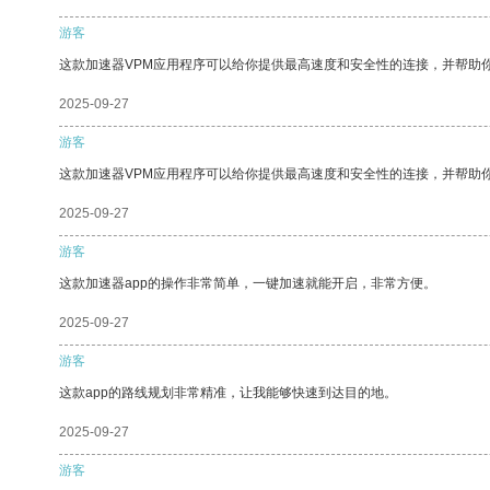
游客
这款加速器VPM应用程序可以给你提供最高速度和安全性的连接，并帮助
2025-09-27
游客
这款加速器VPM应用程序可以给你提供最高速度和安全性的连接，并帮助
2025-09-27
游客
这款加速器app的操作非常简单，一键加速就能开启，非常方便。
2025-09-27
游客
这款app的路线规划非常精准，让我能够快速到达目的地。
2025-09-27
游客