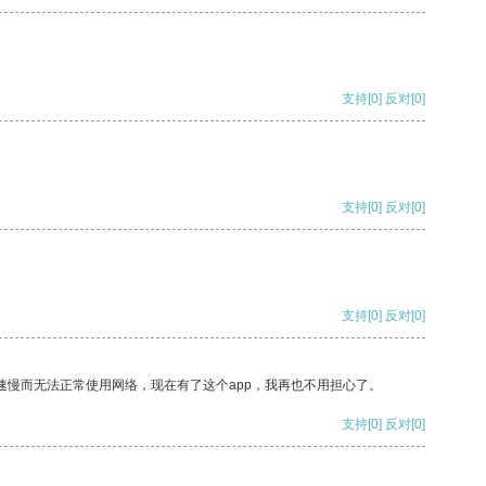
支持
[0]
反对
[0]
支持
[0]
反对
[0]
支持
[0]
反对
[0]
速慢而无法正常使用网络，现在有了这个app，我再也不用担心了。
支持
[0]
反对
[0]