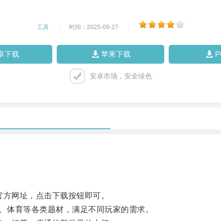
工具
|
时间：2025-09-27
|
卓下载
苹果下载
安卓市场，安全绿色
方网址，点击下载按钮即可。
、体育等各类题材，满足不同玩家的需求。