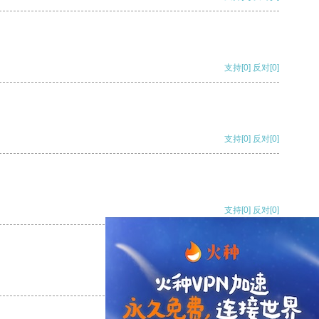
支持
[0]
反对
[0]
支持
[0]
反对
[0]
支持
[0]
反对
[0]
支持
[0]
反对
[0]