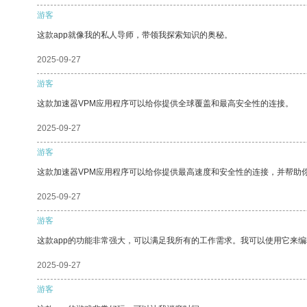
游客
这款app就像我的私人导师，带领我探索知识的奥秘。
2025-09-27
游客
这款加速器VPM应用程序可以给你提供全球覆盖和最高安全性的连接。
2025-09-27
游客
这款加速器VPM应用程序可以给你提供最高速度和安全性的连接，并帮助
2025-09-27
游客
这款app的功能非常强大，可以满足我所有的工作需求。我可以使用它来
2025-09-27
游客